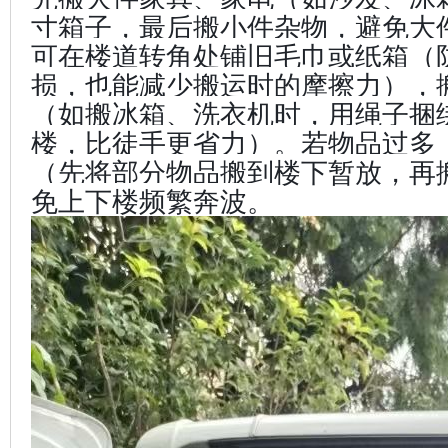
寸箱子，最后搬小件杂物，避免大
可在楼道转角处铺旧毛巾或纸箱（
损，也能减少搬运时的摩擦力），
（如搬冰箱、洗衣机时，用绳子捆
楼，比徒手更省力）。若物品过多
（先将部分物品搬到楼下暂放，再
免上下楼频繁奔波。