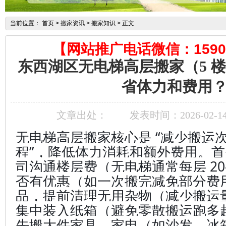
当前位置：
首页
> 搬家资讯 > 搬家知识 > 正文
【网站推广电话微信：15905
东西湖区无电梯高层搬家（5 
省体力和费用
文章出处：
发表时间：2026-02-1
无电梯高层搬家核心是 “减少搬运次
程”，降低体力消耗和额外费用。
司沟通楼层费（无电梯通常每层 20-
否有优惠（如一次搬完减免部分费
品，提前清理无用杂物（减少搬运
集中装入纸箱（避免零散搬运跑多
先搬大件家具、家电（如沙发、冰