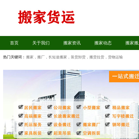
首页
关于我们
搬家资讯
搬家动态
搬家搬
热门关键词：
搬家，搬厂
，
长短途搬家
，
装货卸货
，
搬货拉货
，
货物运输